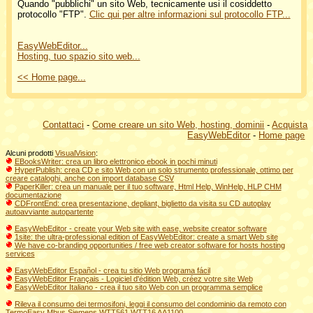
Quando "pubblichi" un sito Web, tecnicamente usi il cosiddetto
protocollo "FTP".
Clic qui per altre informazioni sul protocollo FTP...
EasyWebEditor...
Hosting, tuo spazio sito web...
<< Home page...
Contattaci
-
Come creare un sito Web, hosting, dominii
-
Acquista
EasyWebEditor
-
Home page
Alcuni prodotti
VisualVision
:
EBooksWriter: crea un libro elettronico ebook in pochi minuti
HyperPublish: crea CD e sito Web con un solo strumento professionale, ottimo per
creare cataloghi, anche con import database CSV
PaperKiller: crea un manuale per il tuo software, Html Help, WinHelp, HLP CHM
documentazione
CDFrontEnd: crea presentazione, depliant, biglietto da visita su CD autoplay
autoavviante autopartente
EasyWebEditor - create your Web site with ease, website creator software
1site: the ultra-professional edition of EasyWebEditor: create a smart Web site
We have co-branding opportunities / free web creator software for hosts hosting
services
EasyWebEditor Español - crea tu sitio Web programa fácil
EasyWebEditor Français - Logiciel d'édition Web, créez votre site Web
EasyWebEditor Italiano - crea il tuo sito Web con un programma semplice
Rileva il consumo dei termosifoni, leggi il consumo del condominio da remoto con
TermoEasy Mbus Siemens WTT561 WTT16 AA1100