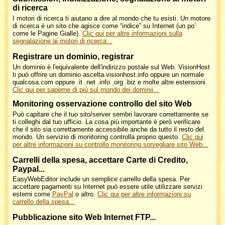
di ricerca
I motori di ricerca ti aiutano a dire al mondo che tu esisti. Un motore
di ricerca è un sito che agisce come “indice” su Internet (un po’
come le Pagine Gialle).
Clic qui per altre informazioni sulla
segnalazione ai motori di ricerca...
Registrare un dominio, registrar
Un dominio è l'equivalente dell'indirizzo postale sul Web. VisionHost
ti può offrire un dominio ascelta.visionhost.info oppure un normale
qualcosa.com oppure .it .net .info .org .biz e molte altre estensioni.
Clic qui per saperne di più sul mondo dei dominii...
Monitoring osservazione controllo del sito Web
Può capitare che il tuo sito/server sembri lavorare correttamente se
ti colleghi dal tuo ufficio. La cosa più importante è però verificare
che il sito sia correttamente accessibile anche da tutto il resto del
mondo. Un servizio di monitoring controlla proprio questo.
Clic qui
per altre informazioni su controllo monitoring sorvegliare sito Web...
Carrelli della spesa, accettare Carte di Credito,
Paypal...
EasyWebEditor include un semplice carrello della spesa. Per
accettare pagamenti su Internet può essere utile utilizzare servizi
esterni come
PayPal
o altro.
Clic qui per altre informazioni su
carrello della spesa...
Pubblicazione sito Web Internet FTP...