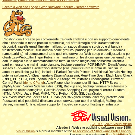
Create a web site / page / Web software / scripts / server software
L'hosting con il prezzo più conveniente tra quelli affidabili e con un supporto competente,
che ti risponde in modo preciso e puntuale, e ti offre il meglio delle caratteristiche
disponibili: caselle email illimitate mail box, un sacco di spazio su disco e di banda /
trasferimento mensile, sub-domain name gratuito, parking per un dominio (full domail
name parking), ci occupiamo di tutto quel che serve per Web setup e configurazione per i
clienti EasyWebEditor HyperPublish, vi mandiamo un file di configurazione per email che
con un doppio clic fa automaticamente tutto, aiutiamo meglio che possiamo i clienti a
partire: nessuno è mai rimasto piantato, backup semplice, POP3/IMAP4 E-mail Accounts,
Aliases / Forwarder / Redirezioni illimitate (così puoi ricevere le email del sito su un
account email che già hai), include 1 Parked Domain Pointer, 1 Additional Domain Hosting,
potente software AntiSpam gratuito (Spam Assassin), Real-Time Spam Black Lists Check
(RBL), PHP, CGI, Perl, Python, più di 20 script Pre-installati Preconfigurati, Browser
Control Panel (
demo CPanel
), Auto-Risponditori responder illimitati, HTTP Stream,
phpMyAdmin, Server Side Includes (SSI), Backup sito, backup giornaliero automatico,
statistiche online dettagliate, Carrello Spesa Shopping Cart, pagine di errore Custom,
HTML, VRML, Java, Perl, PHP4, TCL, Python, CGI, SSI, JavaScript,
WAP/WML/Wireless, accesso FTP 24/7 per 365 giorni l'anno, directory protette con
Password cioè possibilità di creare aree riservate per utenti privilegiati, Mailing List
Server, manuali Online, ottimo supporto. Il nostro servizio di Hosting è fantastico!
(C) 1999, 2023 Visual Vision
A leader in Web site publishing software since 1996.
Visual Vision
is a proud member of the
Association of Shareware Professionals.
Sito creato e gestito con
EasyWebEditor
™