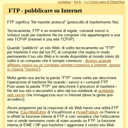
contattaci
-
log in
-
(<<) home page di VisionHost
FTP - pubblicare su Internet
FTP significa "file transfer protocol" (protocollo di trasferimento file).
Tecnicamente, FTP è un insieme di regole, comandi servizi e
sintassi usati per trasferire file tra computer che appartengono a una
rete TCP/IP (Internet è una rete TCP/IP).
Quando "pubblichi" un sito Web, di solito tecnicamente usi "FTP"
per trasferire il sito dal tuo PC al computer che ospita in modo
permanente il tuo sito Web e lo rende disponibile al mondo intero (di
solito è un computer che è sempre connesso -
diverse aziende
affittano spazio su un computer sempre connesso a Internet, questo
si chiama "hosting"
).
Molta gente usa anche la parola "FTP" come verbo per descrivere
l'operazione di trasferire file usando i servizi e i comandi FTP.
Puoi usare la parola "FTP" per descrivere il processo di trasferire i
file del tuo sito o documetni o altro dal tuo notebook al
worldwide
web server
che immagazzina essi in Internet (dove la gente può
accederci).
Alcuni programmi per la creazione di siti Web hanno una utilità FTP
interna.
EasyWebEditor
di VisualVision e
HyperPublish
ce l'hanno e
in effetti la funzione interna di FTP è così semplice che l'utilizzatore
non si rende nemmeno conto di stare usando un FTP: la funzione
interna di EWE / HP può trasferire / aggiornare il vostro sito Web