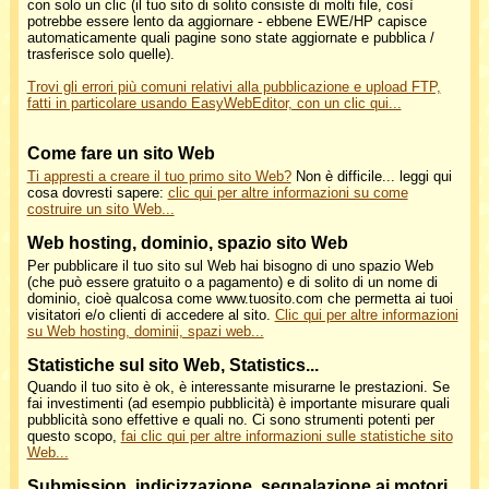
con solo un clic (il tuo sito di solito consiste di molti file, così
potrebbe essere lento da aggiornare - ebbene EWE/HP capisce
automaticamente quali pagine sono state aggiornate e pubblica /
trasferisce solo quelle).
Trovi gli errori più comuni relativi alla pubblicazione e upload FTP,
fatti in particolare usando EasyWebEditor, con un clic qui...
Come fare un sito Web
Ti appresti a creare il tuo primo sito Web?
Non è difficile... leggi qui
cosa dovresti sapere:
clic qui per altre informazioni su come
costruire un sito Web...
Web hosting, dominio, spazio sito Web
Per pubblicare il tuo sito sul Web hai bisogno di uno spazio Web
(che può essere gratuito o a pagamento) e di solito di un nome di
dominio, cioè qualcosa come www.tuosito.com che permetta ai tuoi
visitatori e/o clienti di accedere al sito.
Clic qui per altre informazioni
su Web hosting, dominii, spazi web...
Statistiche sul sito Web, Statistics...
Quando il tuo sito è ok, è interessante misurarne le prestazioni. Se
fai investimenti (ad esempio pubblicità) è importante misurare quali
pubblicità sono effettive e quali no. Ci sono strumenti potenti per
questo scopo,
fai clic qui per altre informazioni sulle statistiche sito
Web...
Submission, indicizzazione, segnalazione ai motori